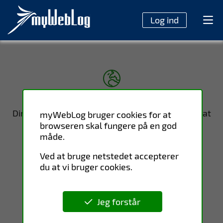
Log ind
Din sprogindstilling er opdateret. Gå videre ved at
myWebLog bruger cookies for at
vælge aktivitet i menuen. Brug ikke "tilbage-
browseren skal fungere på en god
knappen" i din browser.
måde.
Ved at bruge netstedet accepterer
du at vi bruger cookies.
Jeg forstår